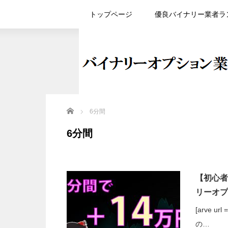
トップページ
優良バイナリー業者ラ
Home
6分間
6分間
【初心者
リーオプ
[arve url
の…