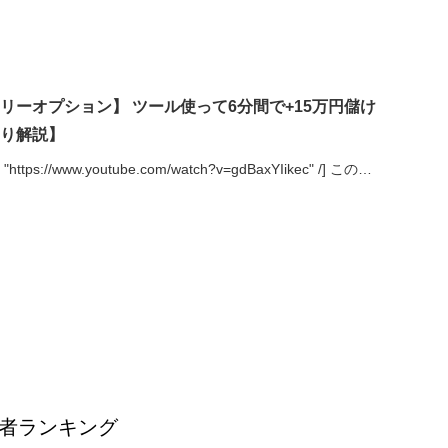
リーオプション】 ツール使って6分間で+15万円儲け
り解説】
 = "https://www.youtube.com/watch?v=gdBaxYIikec" /] この…
者ランキング