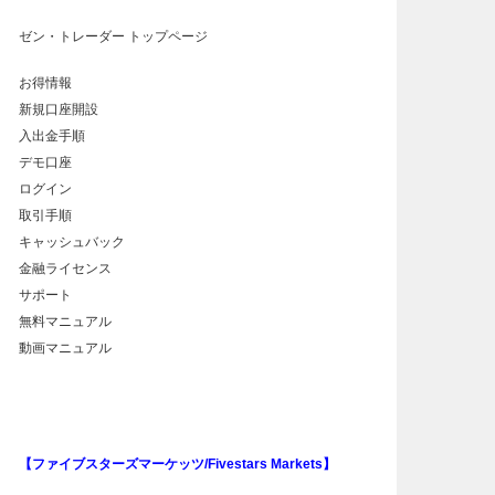
ゼン・トレーダー トップページ
お得情報
新規口座開設
入出金手順
デモ口座
ログイン
取引手順
キャッシュバック
金融ライセンス
サポート
無料マニュアル
動画マニュアル
【ファイブスターズマーケッツ/Fivestars Markets】