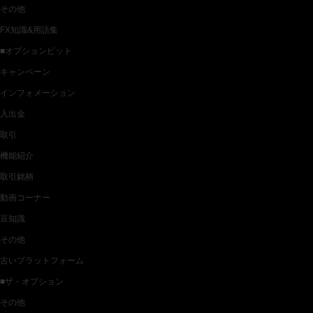
その他
FX知識&用語集
■オプションビット
キャンペーン
インフォメーション
入出金
取引
機能紹介
取引銘柄
動画コーナー
豆知識
その他
古いプラットフォーム
■ザ・オプション
その他