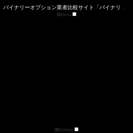
Menu
トップページ
優良バイナリー業者ランキング
ザ・オプション(The option)
ゼン・トレーダー(ZENTRADER)
ファイブスターズマーケッツ
優良FX業者ランキング
■XM( エックスエム)
■マイFXマーケット
■トレードビュー
■タイタンFX
■アキシオリー
■トレーダーズトラスト
■アイフォレックス
ザ・オプション情報
バイナリーキングダムサイトマップページ
バイナリーオプション業者比較サイト「バイナリーキングダム」
Sidebar