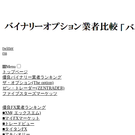
twitter
rss
Menu
トップページ
優良バイナリー業者ランキング
ザ・オプション(The option)
ゼン・トレーダー(ZENTRADER)
ファイブスターズマーケッツ
優良FX業者ランキング
■XM( エックスエム)
■マイFXマーケット
■トレードビュー
■タイタンFX
■アキシオリー