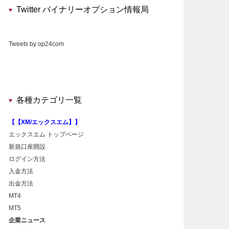
Twitter バイナリーオプション情報局
Tweets by op24com
各種カテゴリ一覧
【【XM/エックスエム】】
エックスエム トップページ
新規口座開設
ログイン方法
入金方法
出金方法
MT4
MT5
企業ニュース