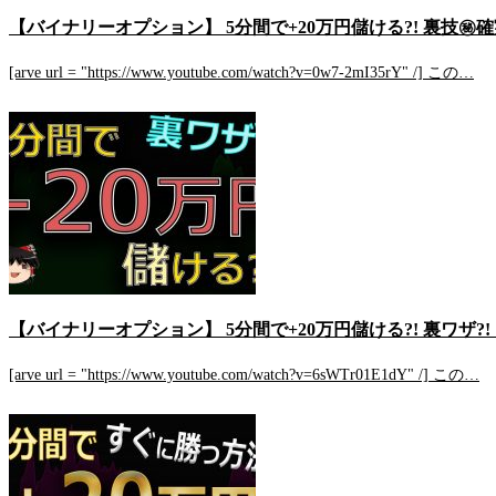
【バイナリーオプション】 5分間で+20万円儲ける?! 裏技㊙
[arve url = "https://www.youtube.com/watch?v=0w7-2mI35rY" /] この…
【バイナリーオプション】 5分間で+20万円儲ける?! 裏ワザ
[arve url = "https://www.youtube.com/watch?v=6sWTr01E1dY" /] この…