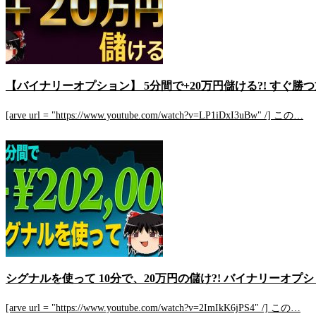
【バイナリーオプション】 5分間で+20万円儲ける?! すぐ勝
[arve url = "https://www.youtube.com/watch?v=LP1iDxI3uBw" /] この…
シグナルを使って 10分で、20万円の儲け?! バイナリーオプ
[arve url = "https://www.youtube.com/watch?v=2ImIkK6jPS4" /] この…