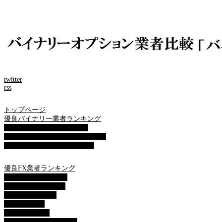
twitter
rss
トップページ
優良バイナリー業者ランキング
ザ・オプション(The option)
ゼン・トレーダー(ZENTRADER)
ファイブスターズマーケッツ
優良FX業者ランキング
■XM( エックスエム)
■マイFXマーケット
■トレードビュー
■タイタンFX
■アキシオリー
■トレーダーズトラスト