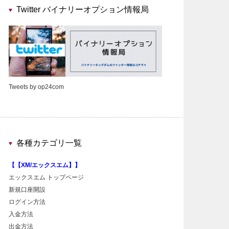
Twitter バイナリーオプション情報局
Tweets by op24com
各種カテゴリ一覧
【【XM/エックスエム】】
エックスエム トップページ
新規口座開設
ログイン方法
入金方法
出金方法