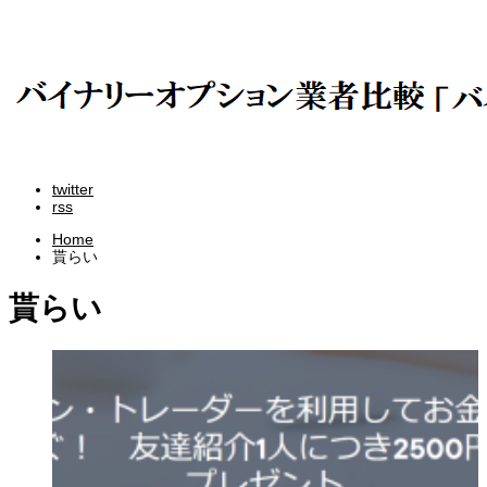
twitter
rss
Home
貰らい
貰らい