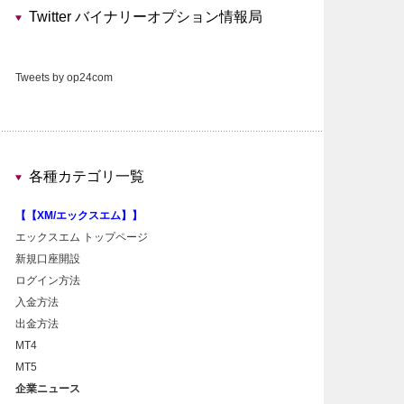
Twitter バイナリーオプション情報局
Tweets by op24com
各種カテゴリ一覧
【【XM/エックスエム】】
エックスエム トップページ
新規口座開設
ログイン方法
入金方法
出金方法
MT4
MT5
企業ニュース