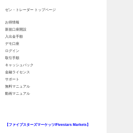
ゼン・トレーダー トップページ
お得情報
新規口座開設
入出金手順
デモ口座
ログイン
取引手順
キャッシュバック
金融ライセンス
サポート
無料マニュアル
動画マニュアル
【ファイブスターズマーケッツ/Fivestars Markets】