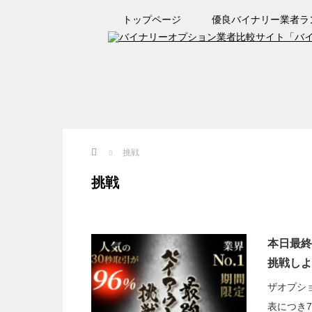
トップページ
優良バイナリー業者ラ
Home
挑戦
挑戦
本日最終日
挑戦しよ
ザオプショ
表につき