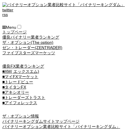
twitter
rss
Menu
トップページ
優良バイナリー業者ランキング
ザ・オプション(The option)
ゼン・トレーダー(ZENTRADER)
ファイブスターズマーケッツ
優良FX業者ランキング
■XM( エックスエム)
■マイFXマーケット
■トレードビュー
■タイタンFX
■アキシオリー
■トレーダーズトラスト
■アイフォレックス
ザ・オプション情報
バイナリーキングダムサイトマップページ
バイナリーオプション業者比較サイト「バイナリーキングダム」