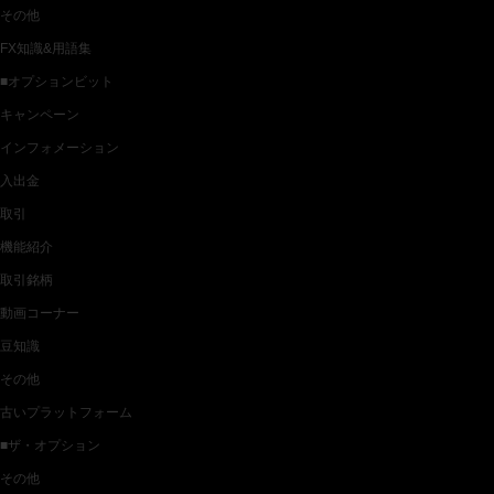
その他
FX知識&用語集
■オプションビット
キャンペーン
インフォメーション
入出金
取引
機能紹介
取引銘柄
動画コーナー
豆知識
その他
古いプラットフォーム
■ザ・オプション
その他