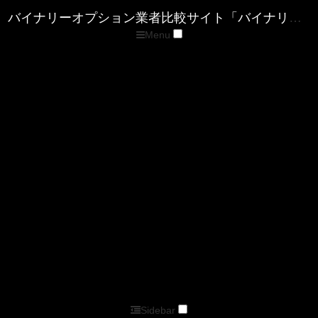
Menu
トップページ
優良バイナリー業者ランキング
ザ・オプション(The option)
ゼン・トレーダー(ZENTRADER)
ファイブスターズマーケッツ
優良FX業者ランキング
■XM( エックスエム)
■マイFXマーケット
■トレードビュー
■タイタンFX
■アキシオリー
■トレーダーズトラスト
■アイフォレックス
ザ・オプション情報
バイナリーキングダムサイトマップページ
バイナリーオプション業者比較サイト「バイナリーキングダム」
Sidebar