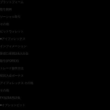
プラットフォーム
取引銘柄
ソーシャル取引
その他
ビットウォレット
■アイフォレックス
インフォメーション
新規口座開設&入出金
取引(iFOREX)
トレード操作方法
初回入金ボーナス
アイフォレックス その他
その他
FX知識&用語集
■オプションビット