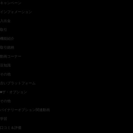
キャンペーン
インフォメーション
入出金
取引
機能紹介
取引銘柄
動画コーナー
豆知識
その他
古いプラットフォーム
■ザ・オプション
その他
バイナリーオプション関連動画
学習
口コミ＆評価