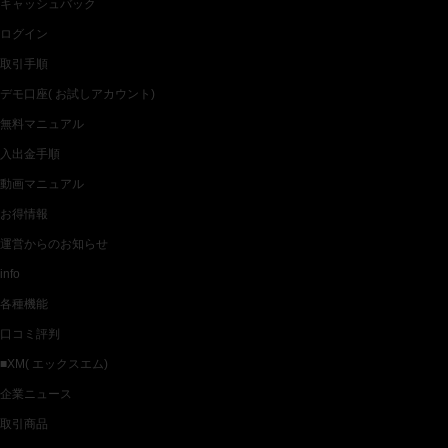
キャッシュバック
ログイン
取引手順
デモ口座( お試しアカウント)
無料マニュアル
入出金手順
動画マニュアル
お得情報
運営からのお知らせ
info
各種機能
口コミ評判
■XM( エックスエム)
企業ニュース
取引商品