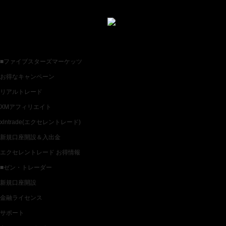
お薦めバイナリー業者一覧
各種バイナリー業者カテゴリ一覧
■ファイブスターズマーケッツ
お得なキャンペーン
リアルトレード
XMアフィリエイト
xlntrade(エクセレントレード)
新規口座開設＆入出金
エクセレントレード お得情報
■ゼン・トレーダー
新規口座開設
金融ライセンス
サポート