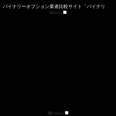
Menu
トップページ
優良バイナリー業者ランキング
ザ・オプション(The option)
ゼン・トレーダー(ZENTRADER)
ファイブスターズマーケッツ
優良FX業者ランキング
■XM( エックスエム)
■マイFXマーケット
■トレードビュー
■タイタンFX
■アキシオリー
■トレーダーズトラスト
■アイフォレックス
ザ・オプション情報
バイナリーキングダムサイトマップページ
バイナリーオプション業者比較サイト「バイナリーキングダム」
Sidebar