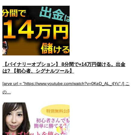
【バイナリーオプション】 8分間で+14万円儲ける。出金
は? 【初心者、シグナルツール】
[arve url = "https://www.youtube.com/watch?v=0KeD_AL_4Yc" /] こ
の…