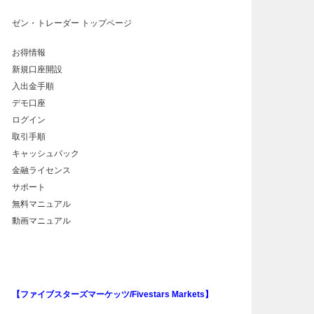
ゼン・トレーダー トップページ
お得情報
新規口座開設
入出金手順
デモ口座
ログイン
取引手順
キャッシュバック
金融ライセンス
サポート
無料マニュアル
動画マニュアル
【ファイブスターズマーケッツ/Fivestars Markets】