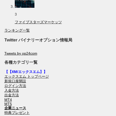
3
ファイブスターズマーケッツ
ランキング一覧
Twitter バイナリーオプション情報局
Tweets by op24com
各種カテゴリ一覧
【【XM/エックスエム】】
エックスエム トップページ
新規口座開設
ログイン方法
入金方法
出金方法
MT4
MT5
企業ニュース
特典プレゼント