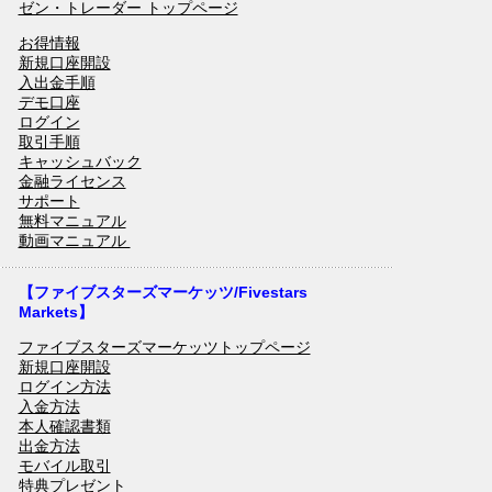
ゼン・トレーダー トップページ
お得情報
新規口座開設
入出金手順
デモ口座
ログイン
取引手順
キャッシュバック
金融ライセンス
サポート
無料マニュアル
動画マニュアル
【ファイブスターズマーケッツ/Fivestars
Markets】
ファイブスターズマーケッツトップページ
新規口座開設
ログイン方法
入金方法
本人確認書類
出金方法
モバイル取引
特典プレゼント