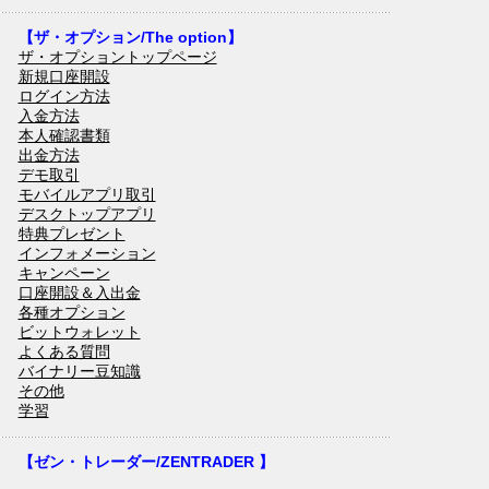
【ザ・オプション/The option】
ザ・オプショントップページ
新規口座開設
ログイン方法
入金方法
本人確認書類
出金方法
デモ取引
モバイルアプリ取引
デスクトップアプリ
特典プレゼント
インフォメーション
キャンペーン
口座開設＆入出金
各種オプション
ビットウォレット
よくある質問
バイナリー豆知識
その他
学習
【ゼン・トレーダー/ZENTRADER 】