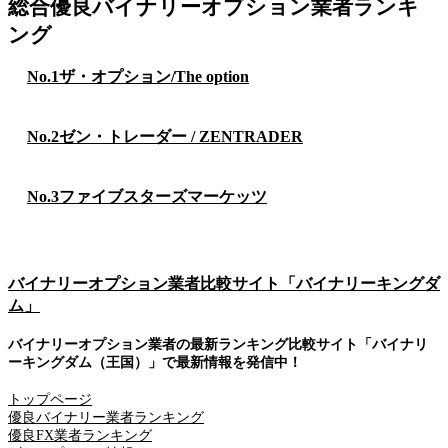
総合優良バイナリーオプション業者ランキ
ング
No.1
ザ・オプション/The option
No.2
ゼン・トレーダー / ZENTRADER
No.3
ファイブスターズマーケッツ
バイナリーオプション業者比較サイト「バイナリーキングダ
ム」
バイナリーオプション業者の最新ランキング比較サイト「バイナリ
ーキングダム（王国）」で最新情報を発信中！
トップページ
優良バイナリー業者ランキング
優良FX業者ランキング