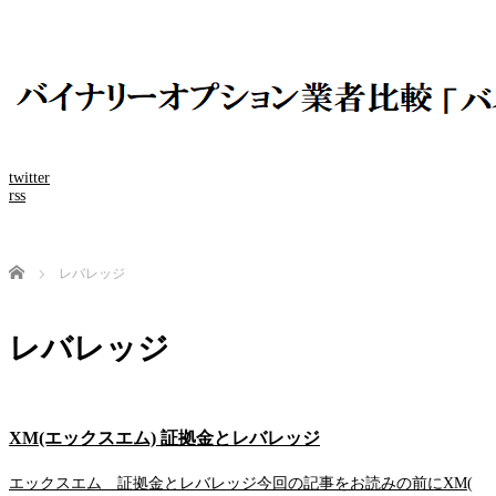
twitter
rss
Home
レバレッジ
レバレッジ
XM(エックスエム) 証拠金とレバレッジ
エックスエム 証拠金とレバレッジ今回の記事をお読みの前にXM(