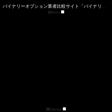
Menu
トップページ
優良バイナリー業者ランキング
ザ・オプション(The option)
ゼン・トレーダー(ZENTRADER)
ファイブスターズマーケッツ
優良FX業者ランキング
■XM( エックスエム)
■マイFXマーケット
■トレードビュー
■タイタンFX
■アキシオリー
■トレーダーズトラスト
■アイフォレックス
ザ・オプション情報
バイナリーキングダムサイトマップページ
バイナリーオプション業者比較サイト「バイナリーキングダム」
Sidebar