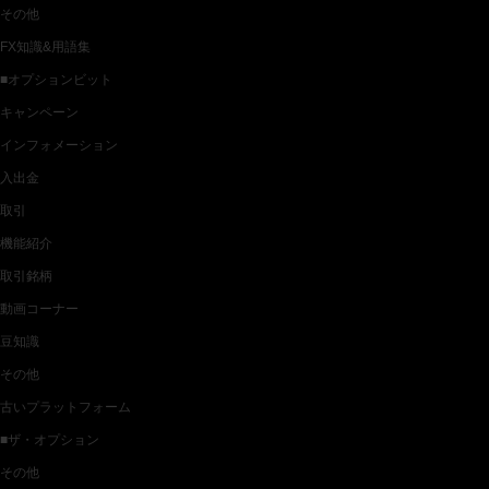
その他
FX知識&用語集
■オプションビット
キャンペーン
インフォメーション
入出金
取引
機能紹介
取引銘柄
動画コーナー
豆知識
その他
古いプラットフォーム
■ザ・オプション
その他