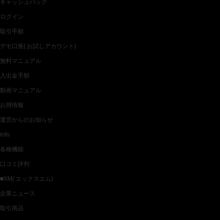
キャッシュバック
ログイン
取引手順
デモ口座( お試しアカウント)
無料マニュアル
入出金手順
動画マニュアル
お得情報
運営からのお知らせ
info
各種機能
口コミ評判
■XM( エックスエム)
企業ニュース
取引商品