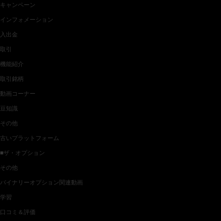
キャンペーン
インフォメーション
入出金
取引
機能紹介
取引銘柄
動画コーナー
豆知識
その他
古いプラットフォーム
■ザ・オプション
その他
バイナリーオプション関連動画
学習
口コミ＆評価