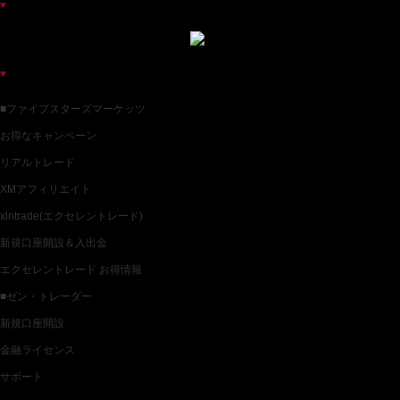
お薦めバイナリー業者一覧
各種バイナリー業者カテゴリ一覧
■ファイブスターズマーケッツ
お得なキャンペーン
リアルトレード
XMアフィリエイト
xlntrade(エクセレントレード)
新規口座開設＆入出金
エクセレントレード お得情報
■ゼン・トレーダー
新規口座開設
金融ライセンス
サポート