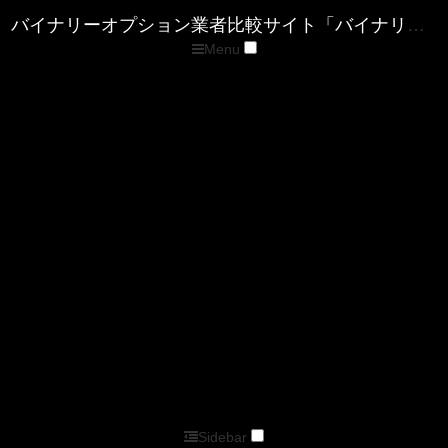
Menu
トップページ
優良バイナリー業者ランキング
ザ・オプション(The option)
ゼン・トレーダー(ZENTRADER)
ファイブスターズマーケッツ
優良FX業者ランキング
■XM( エックスエム)
■マイFXマーケット
■トレードビュー
■タイタンFX
■アキシオリー
■トレーダーズトラスト
■アイフォレックス
ザ・オプション情報
バイナリーキングダムサイトマップページ
バイナリーオプション業者比較サイト「バイナリーキングダム」
Sidebar