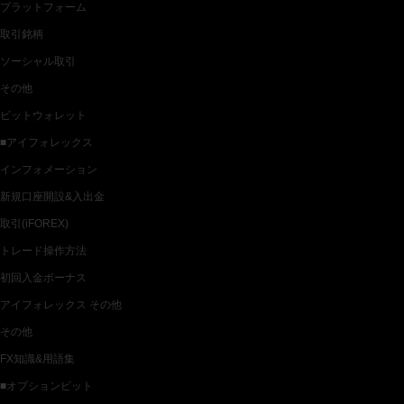
プラットフォーム
取引銘柄
ソーシャル取引
その他
ビットウォレット
■アイフォレックス
インフォメーション
新規口座開設&入出金
取引(iFOREX)
トレード操作方法
初回入金ボーナス
アイフォレックス その他
その他
FX知識&用語集
■オプションビット