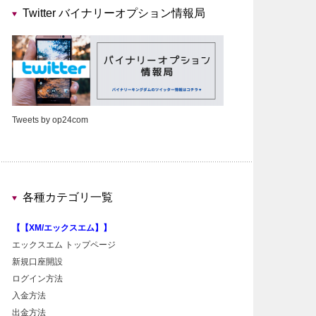
Twitter バイナリーオプション情報局
Tweets by op24com
各種カテゴリ一覧
【【XM/エックスエム】】
エックスエム トップページ
新規口座開設
ログイン方法
入金方法
出金方法