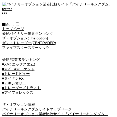
twitter
rss
Menu
トップページ
優良バイナリー業者ランキング
ザ・オプション(The option)
ゼン・トレーダー(ZENTRADER)
ファイブスターズマーケッツ
優良FX業者ランキング
■XM( エックスエム)
■マイFXマーケット
■トレードビュー
■タイタンFX
■アキシオリー
■トレーダーズトラスト
■アイフォレックス
ザ・オプション情報
バイナリーキングダムサイトマップページ
バイナリーオプション業者比較サイト「バイナリーキングダム」