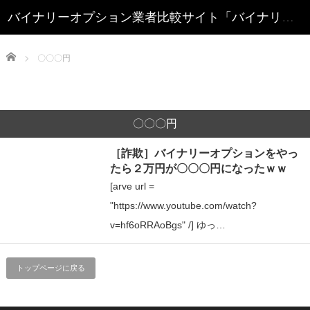
Home
〇〇〇円
〇〇〇円
［詐欺］バイナリーオプションをやっ
たら２万円が〇〇〇円になったｗｗ
[arve url =
"https://www.youtube.com/watch?
v=hf6oRRAoBgs" /] ゆっ…
トップページに戻る