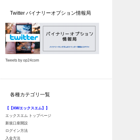
Twitter バイナリーオプション情報局
Tweets by op24com
各種カテゴリ一覧
【【XM/エックスエム】】
エックスエム トップページ
新規口座開設
ログイン方法
入金方法