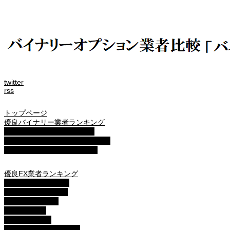
twitter
rss
トップページ
優良バイナリー業者ランキング
ザ・オプション(The option)
ゼン・トレーダー(ZENTRADER)
ファイブスターズマーケッツ
優良FX業者ランキング
■XM( エックスエム)
■マイFXマーケット
■トレードビュー
■タイタンFX
■アキシオリー
■トレーダーズトラスト