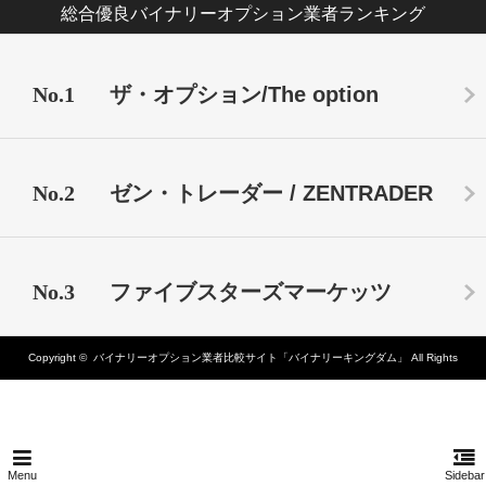
総合優良バイナリーオプション業者ランキング
No.1
ザ・オプション/The option
No.2
ゼン・トレーダー / ZENTRADER
No.3
ファイブスターズマーケッツ
Copyright ©
バイナリーオプション業者比較サイト「バイナリーキングダム」
All Rights
Reserved.
Menu
Sidebar