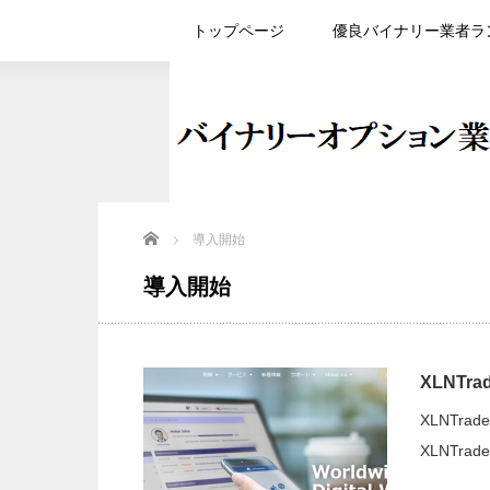
トップページ
優良バイナリー業者ラ
Home
導入開始
導入開始
XLNT
XLNTr
XLNTr