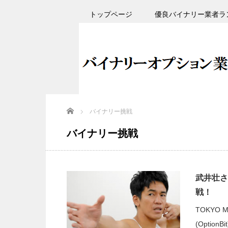
トップページ
優良バイナリー業者ラ
Home
バイナリー挑戦
バイナリー挑戦
武井壮さ
戦！
TOKYO
(Opti