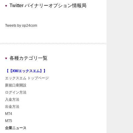
Twitter バイナリーオプション情報局
Tweets by op24com
各種カテゴリ一覧
【【XM/エックスエム】】
エックスエム トップページ
新規口座開設
ログイン方法
入金方法
出金方法
MT4
MT5
企業ニュース