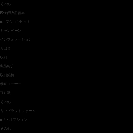
その他
FX知識&用語集
■オプションビット
キャンペーン
インフォメーション
入出金
取引
機能紹介
取引銘柄
動画コーナー
豆知識
その他
古いプラットフォーム
■ザ・オプション
その他