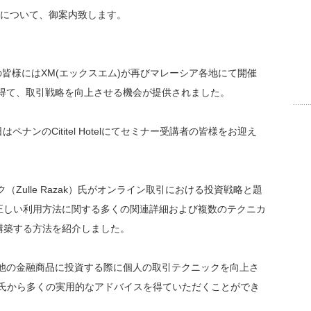
日）について、御案内致します。
の皆様にはXM(エックスエム)が再びマレーシア各地にて開催
得て、取引戦略を向上させる機会が提供されました。
31日はペナンのCititel Hotelにてセミナー受講者の皆様をお迎え
Zulle Razak）氏がオンライン取引における投資戦略と題
正しい利用方法に関する多くの関連詳細および複数のテクニカ
構築する方法を紹介しました。
他の金融商品に投資する際に個人の取引テクニックを向上さ
ak）氏から多くの実用的なアドバイスを得ていただくことができ