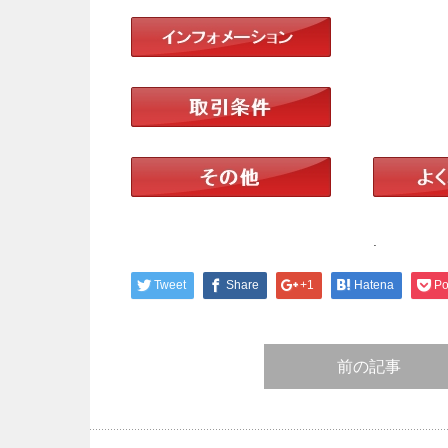
.
Tweet
Share
+1
Hatena
Po
前の記事