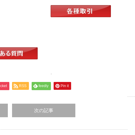
.
cket
RSS
feedly
Pin it
次の記事